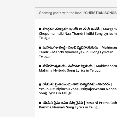
Showing posts with the label
CHRISTIAN SONGS
మార్గము చూపుము ఇంటికి నా తండ్రి ఇంటికి | Marga
Chupumu Intiki Naa Thandri Intiki Song Lyrics in
Telugu
December 10, 2024
మహిమగల తండ్రి - మంచి వ్యవసాయకుడు | Mahimag
Tandri - Manchi Vyavasayakudu Song Lyrics in
Telugu
December 10, 2024
మహిమోన్నతుడు - మహిమా న్వితుడు | Mahimonntu
Mahima Nvitudu Song Lyrics in Telugu
Dece
10, 2024
యేసును స్తుతియించు వారు నిత్యజీవము నొందెదరు |
Yesunu Stutiyinchu Vaaru Nityajeewamu Nond
Song Lyrics in Telugu
December 10, 2024
యేసుని ప్రేమ బహు కమ్మ నైనది | Yesu Ni Prema Ba
Kamma Nainadi Song Lyrics in Telugu
Dece
10, 2024