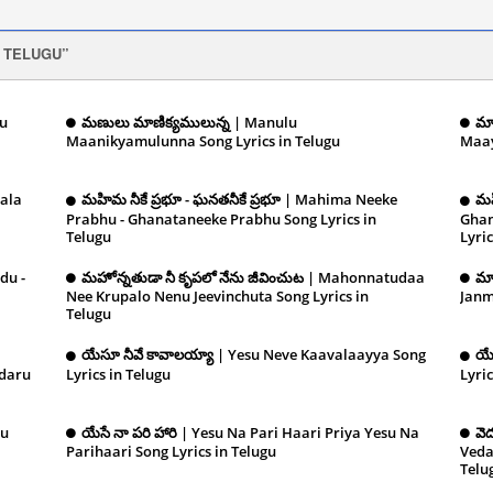
 TELUGU
mu
మణులు మాణిక్యములున్న | Manulu
మా
Maanikyamulunna Song Lyrics in Telugu
Maay
December 10, 2024
2024
ala
మహిమ నీకే ప్రభూ - ఘనతనీకే ప్రభూ | Mahima Neeke
మహ
Prabhu - Ghanataneeke Prabhu Song Lyrics in
Ghan
Telugu
December 10, 2024
Lyric
du -
మహోన్నతుడా నీ కృపలో నేను జీవించుట | Mahonnatudaa
మా
mber
Nee Krupalo Nenu Jeevinchuta Song Lyrics in
Janm
Telugu
December 10, 2024
2024
యేసూ నీవే కావాలయ్యా | Yesu Neve Kaavalaayya Song
యే
edaru
Lyrics in Telugu
December 10, 2024
Lyric
hu
యేసే నా పరి హారి | Yesu Na Pari Haari Priya Yesu Na
వె
mber
Parihaari Song Lyrics in Telugu
December 10,
Veda
Telu
2024