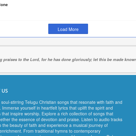
alone
Load More
ng praises to the Lord, for he has done gloriously; let this be made known 
 US
 soul-stirring Telugu Christian songs that resonate with faith and
 Immerse yourself in heartfelt lyrics that uplift the spirit and
 that inspire worship. Explore a rich collection of songs that
gether the essence of devotion and praise. Listen to audio tracks
o the beauty of faith and experience a musical journey of
l enrichment. From traditional hymns to contemporary