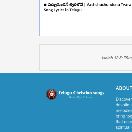
వచ్చుచుండెన్‌ త్వరలోనే | Vachchuchundenu Tvar
Song Lyrics in Telugu
December 10, 2024
Isaiah 12:5: "Si
ABOUT
Discover
devotion.
melodies
bring to
that ech
spiritua