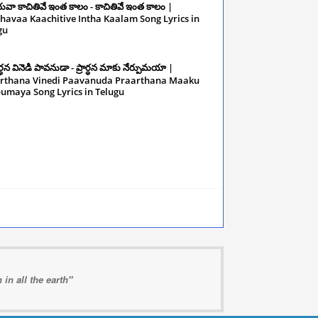
రభువా కాచితివే ఇంత కాలం - కాచితివే ఇంత కాలం |
havaa Kaachitive Intha Kaalam Song Lyrics in
gu
December 10, 2024
ార్ధన వినెడి పావనుడా - ప్రార్ధన మాకు నేర్పుమయా |
rthana Vinedi Paavanuda Praarthana Maaku
umaya Song Lyrics in Telugu
December 10,
in all the earth"