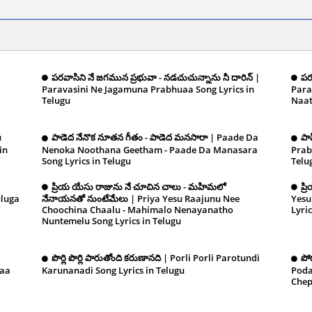
పరవాసిని నే జగమున ప్రభువా - నడచుచున్నాను నీ దారిన్‌ |
పర
Paravasini Ne Jagamuna Prabhuaa Song Lyrics in
Para
r 11,
Telugu
December 11, 2024
Naat
11, 
u
పాడెద నేనొక నూతన గీతం - పాడెద మనసారా | Paade Da
పా
in
Nenoka Noothana Geetham - Paade Da Manasara
Prab
Song Lyrics in Telugu
December 11, 2024
Telu
ప్రియ యేసు రాజును నే చూచిన చాలు - మహిమలో
ప్
luga
నేనాయనతో నుంటేమేలు | Priya Yesu Raajunu Nee
Yesu
Choochina Chaalu - Mahimalo Nenayanatho
Lyric
Nuntemelu Song Lyrics in Telugu
December 11,
2024
పొర్లి పొర్లి పారుతోంది కరుణానది | Porli Porli Parotundi
పో
maa
Karunanadi Song Lyrics in Telugu
December 10,
Pod
Chep
2024
10, 