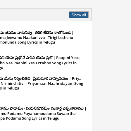
Show all
మ జీవము నాకునివ్వ - తిరిగి లేచెను నాతోనుండ |
ma Jeevamu Naakunivva - Tirigi Lechenu
honunda Song Lyrics in Telugu
December
2024
పిని యేసు ప్రభో నే పాపిని యేసు ప్రభో | Paapini Yesu
ho Nee Paapini Yesu Prabho Song Lyrics in
gu
December 11, 2024
రియ యేసు నిర్మించితివి - ప్రియమార నాహృదయం | Priya
 Nirminchitivi - Priyamaar Naahridayam Song
s in Telugu
December 11, 2024
దాము పొదాము - పయనమౌదము- సువార్త చెప్ప పోదాము |
amu Podamu Payanamoudamu Suvaartha
pa Podamu Song Lyrics in Telugu
December
2024