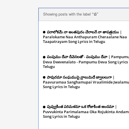
Showing posts with the label
ప
పరాలోకమే నా అంతపురం చేరాలనే నా తాపత్రయం |
Paralokame Naa Anthapuram Cheraalane Naa
Taapatrayam Song Lyrics in Telugu
Decembe
2024
పంపుము దేవా దీవెనలతో - పంపుము దేవా | Pampum
Deva Deevenalato - Pampumu Deva Song Lyrics 
Telugu
December 11, 2024
పావురమా సంఘముపై వ్రాలుమిదే జ్వాలలుగా |
Paavuramaa Sanghamupai Vraalimide Jwalamu
Song Lyrics in Telugu
December 11, 2024
పువ్వుకింత పరిమళమా ఒక రోజుకింత అందమా |
Puvvukinta Parimalamaa Oka Rojukinta Anda
Song Lyrics in Telugu
December 10, 2024